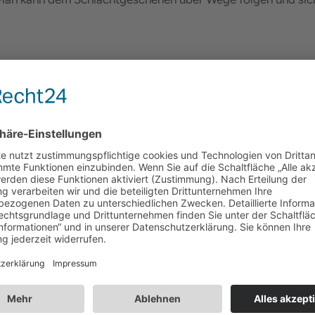
Tipps
– Hundestrand Tipps
Hundestrände
d wann und wo?
d vielerorts geprägt vom Auf und Ab. So wie die ausgedeh
igen und teils sehr idyllischen Landschaften entlang des Flu
park prägen besonders schätzenswerte Naturbereiche von U
erdings mit angeleintem Vierbeiner) erwandert und erkunde
: Es existieren gut ausgeschilderte Wanderwege in Umbrien.
e und größerer Steigungen zu überwinden
. Im Hochsommer so