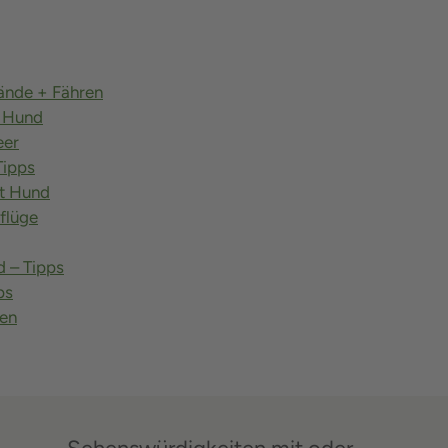
ände + Fähren
t Hund
eer
Tipps
t Hund
flüge
 – Tipps
ps
ien