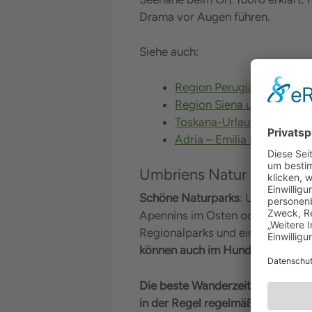
Drama vor Augen führen.
Siehe auch:
Region Perugia mit Hund
Region Siena und Chianti 
Toskana-Urlaub mit Hund 
Adria – Emilia Romagna 
Umbriens Natur mit Hun
Schöne Naturparks
: Umbrien wir
Apennins im Osten oder die hügel
Regionalparks und ein National
können auch im Hundeurlaub (all
Die beste Wanderzeit in Umbrien
in der Regel regelmäßig kleiner