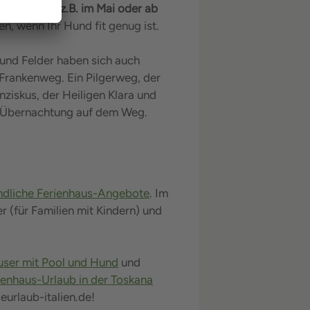
achsaison z.B. im Mai oder ab
n, wenn Ihr Hund fit genug ist.
und Felder haben sich auch
 Frankenweg. Ein Pilgerweg, der
iskus, der Heiligen Klara und
ge Übernachtung auf dem Weg.
ndliche Ferienhaus-Angebote
. Im
 (für Familien mit Kindern) und
user mit Pool und Hund
und
ienhaus-Urlaub in der Toskana
eurlaub-italien.de!