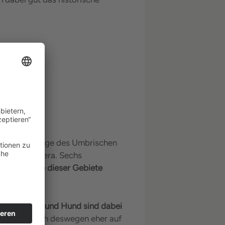
nte Gebirgszüge des Umbrischen
sstals der Nera. Sechs
mbrien.
Viele dieser Gebiete
t werden.
Für Mensch und Hund sind dabei
llte man sich deswegen eher auf