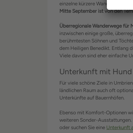
einzelne kürzere Wanderungen au
Mitte September ist von den Tem
Überregionale Wanderwege für 
inzwischen einige große, überreg
berühmtesten Söhnen und Töchter
dem Heiligen Benedikt. Entlang d
Viele davon sind eher einfache U
Unterkunft mit Hund i
Für viele schöne Ziele in Umbrien
ländlichen Raum auch oft optiona
Unterkünfte auf Bauernhöfen.
Ebenso mit Komfort-Optionen wi
weiteren Sonder-Ausstattungen.
oder suchen Sie eine
Unterkunft 