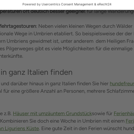
ßerhalb der größten Hitzezeiten beschränken. Die
Vor-und N
peraturen oft deutlich besser geeigne
t für lange Wanderunge
Mehrtagestouren
: Neben vielen kleinen Wegen durch Wälder 
ionale Wege in Umbrien etabliert. So beispielsweise der der
n Umbriens gewidmet ist, unter anderem dem Heiligen Franz
es Pilgerweges gibt es viele Möglichkeiten für die einmali
nterkünfte.
n ganz Italien finden
 und darüber hinaus in ganz Italien finden Sie hier
hundefreu
l für eine größere Anzahl an Personen, mehrere Schlafzimmer
e z.B.
Häuser mit umzäuntem Grundstück
sowie für
Ferien
hä
 Kombinieren Sie doch eine Woche in Umbrien mit einem
Fer
an Liguriens Küste
. Eine gute Zeit in den Ferien wünscht hund