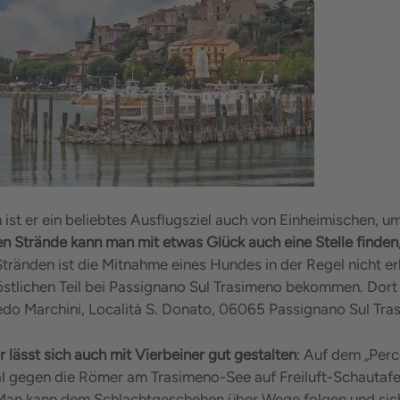
st er ein beliebtes Ausflugsziel auch von Einheimischen, u
len Strände kann man mit etwas Glück auch eine Stelle finden
Stränden ist die Mitnahme eines Hundes in der Regel nicht e
stlichen Teil bei Passignano Sul Trasimeno bekommen. Dort 
edo Marchini, Località S. Donato, 06065 Passignano Sul Tra
r lässt sich auch mit Vierbeiner gut gestalten
: Auf dem „Perc
al gegen die Römer am Trasimeno-See auf Freiluft-Schautafe
 Man kann dem Schlachtgeschehen über Wege folgen und sich