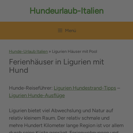
Zum
Hundeurlaub-Italien
Inhalt
springen
Menü
Hunde-Urlaub Italien
»
Ligurien Häuser mit Pool
Ferienhäuser in Ligurien mit
Hund
Hunde-Reiseführer:
Ligurien Hundestrand-Tipps
–
Ligurien Hunde-Ausflüge
Ligurien bietet viel Abwechslung und Natur auf
relativ kleinem Raum. Der relativ schmale und
mehre Hundert Kilometer lange Region ist vor allem
durch seine Küste geprägt. Ferienwohnungen und