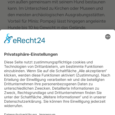
von außen gemeinsam mit seinem Hund bestaunen
kann. Im Unterschied zu Kirchen oder Museen und
den meisten archäologischen Ausgrabungsstätten.
Vorteil für Minis: Pompeji lässt hingegen angeleinte
Hunde bis 10 kg Gewicht in das Gelände.
Einreise mit Hund
Besondere Italien Ferienhäuser mit Hund
Italien Hundestrände
Gardasee mit Hund
Gardasee Hundestrände
Lago Maggiore Strände
Oberitalien Ferienhaus-Urlaub mit Hund
Urlaub mit Hund: Südtirol Seen + Berge
Urlaub mit Hund im Meraner Land
Ligurien-Urlaub mit Hund
Ligurien Hundestrände
Toskana-Urlaub mit Hund